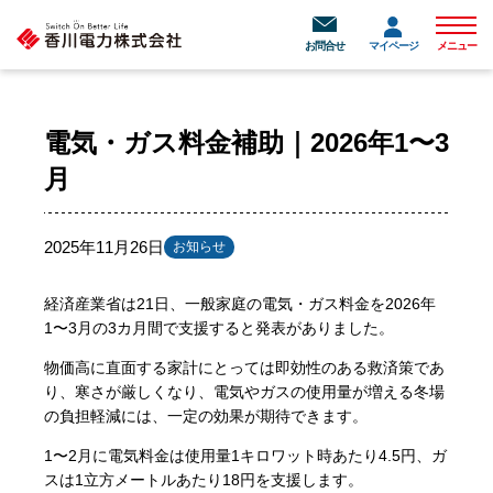
メニュ
お問合せ
マイページ
メニュー
電気・ガス料金補助｜2026年1〜3
月
2025年11月26日
お知らせ
経済産業省は21日、一般家庭の電気・ガス料金を2026年
1〜3月の3カ月間で支援すると発表がありました。
物価高に直面する家計にとっては即効性のある救済策であ
り、寒さが厳しくなり、電気やガスの使用量が増える冬場
の負担軽減には、一定の効果が期待できます。
1〜2月に電気料金は使用量1キロワット時あたり4.5円、ガ
スは1立方メートルあたり18円を支援します。