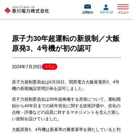
メニュ
お問合せ
マイページ
メニュー
原子力30年超運転の新規制／大飯
原発3、4号機が初の認可
2024年7月29日
コラム
原子力規制委員会は6月26日、関西電力大飯発電所3、4号
機の長期施設管理計画を認可しました。
原子力規制委員会は30年超稼働する原発について、運転開
始から40年目までの経年劣化に関する技術評価や、劣化の
点検・評価などの品質に対するマネジメントを含んだ新し
い規制を設けていました。
大飯原発3、4号機は新基準の審査基準を満たしていると判